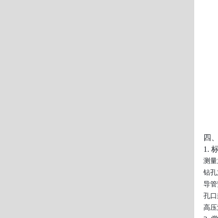
四
1.
测量
钻孔
导管
孔口
高压