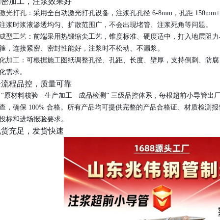
 精密加工，注浆效果好
激光打孔
：采用全自动激光打孔设备，注浆孔孔径 6-8mm，孔距 150m
注浆时浆液渗透均匀、扩散范围广，不会出现堵管、注浆死角等问题。
成型工艺
：前端采用热锻缩尖工艺，锥度标准、硬度适中，打入地层阻力
箍，连接紧密、密封性能好，注浆时不松动、不漏浆。
化加工
：可根据施工图纸调整孔径、孔距、长度、壁厚，支持倒刺、防腐
化需求。
 全流程品控，质量可靠
 “原材料核验 - 生产加工 - 成品检测” 三级品控体系，每根超前小导
查，确保 100% 合格。所有产品均可提供完整的产品合格证、材质检测
投标和进场报验要求。
 现货充足，发货快速