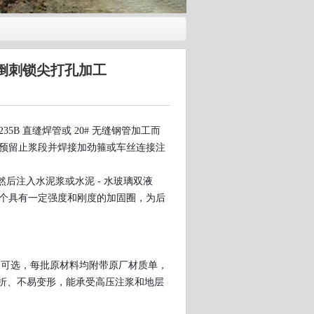
倒刺锁尖打孔加工
235B 直缝焊管或 20# 无缝钢管加工而
预留止浆段并焊接加劲箍或车丝连接注
然后注入水泥浆或水泥 - 水玻璃双液
个具有一定强度和刚度的加固圈，为后
钢管可选，每批原材料均附带原厂材质单，
抗弯折、不易变形，能承受高压注浆和地层