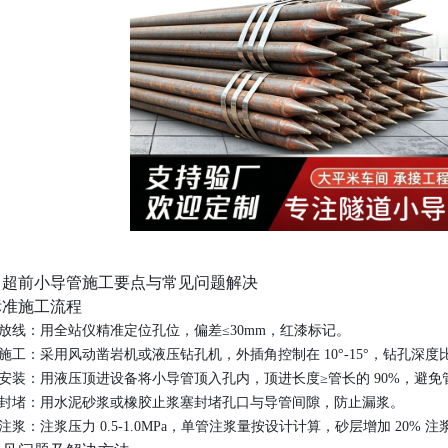
、超前小导管施工要点与常见问题解决
 标准施工流程
放线：用全站仪精准定位孔位，偏差≤30mm，红漆标记。
施工：采用风动凿岩机或液压钻孔机，外插角控制在 10°-15°，钻孔深度比导
安装：用液压顶进设备将小导管顶入孔内，顶进长度≥管长的 90%，避免
封堵：用水泥砂浆或橡胶止浆塞封堵孔口与导管间隙，防止漏浆。
注浆：注浆压力 0.5-1.0MPa，单管注浆量按设计计算，砂层增加 20% 