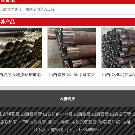
相关资讯
山西实力见证，服务全国重点工程
推荐产品
西岩芯管地质钻探取芯
山西管棚管厂家｜隧道大
山西DZ40地质
用管 高取芯率岩心套管
管棚超前支护管 注浆加固
探护壁用套管 
友情链接
山西钢花管
山西管棚管
山西超前小导管
山西跟管
山西套管
山西岩芯管
版权所有：r780地质跟管_超前小导管_地质跟管套管_岩芯管厂家 地址：
联系人：连经理 手机：18864895557