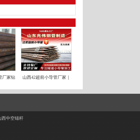
套管厂家钻
山西42超前小导管厂家｜
国标品质
隧道注浆锚管锁脚倒刺锁
尖打孔加工
山西中空锚杆