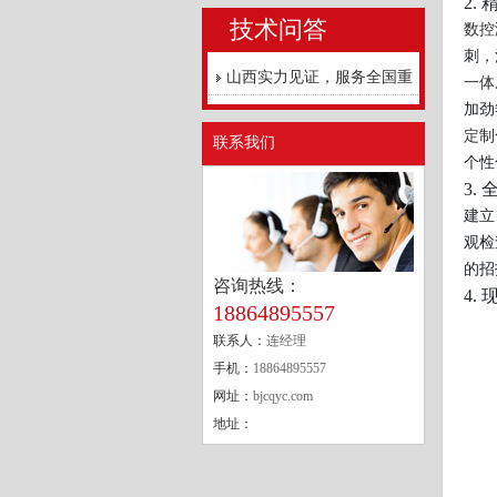
2.
技术问答
数控
刺，
山西实力见证，服务全国重
一体
加劲
点工程
定制
联系我们
个性
3.
建立
观检
的招
咨询热线：
4.
18864895557
联系人：
连经理
手机：
18864895557
网址：
bjcqyc.com
地址：