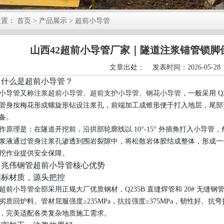
位置：
首页
> 产品展示 > 超前小导管
山西42超前小导管厂家｜隧道注浆锚管锁脚
文章出处： 发表时间：2026-05-28
、什么是超前小导管？
小导管又称
注浆超前小导管、超前支护小导管、钢花小导管
，一般采用 Q
管身按梅花形或螺旋形钻设注浆孔，前端加工成锥形便于打入地层，尾部
备。
作原理是：在隧道开挖前，沿拱部轮廓线以 10°-15° 外插角打入小导管，
浆液通过管身注浆孔渗透到围岩裂隙中，将松散岩体胶结成整体，形成一
挖作业提供安全保障。
、兆伟钢管超前小导管核心优势
 国标材质，源头把控
超前小导管全部采用正规大厂优质钢材，Q235B 直缝焊管和 20# 无缝
劣质回炉料。管材屈服强度≥235MPa，抗拉强度≥375MPa，韧性好、
，完美适配各类复杂地质施工需求。