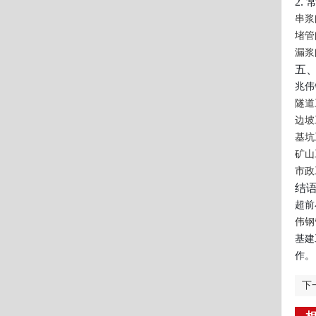
2.
串浆
堵管
漏浆
五
兆伟
隧道
边坡
基坑
矿山
市政
结
超前
伟钢
基建
作。
下