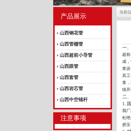
当前
产品展示
山西钢花管
山西管棚管
一
超前
山西超前小导管
成，
山西跟管
浆设
其工
山西套管
浆，
山西岩芯管
续开
二
山西中空锚杆
1.
我厂
注意事项
杜绝
挤压