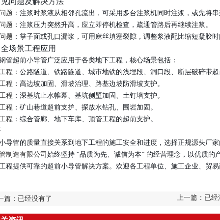
 常见问题及解决方法
问题
：注浆时浆液从相邻孔流出，可采用多台注浆机同时注浆，或先将串
问题
：注浆压力突然升高，应立即停机检查，疏通管路后再继续注浆。
问题
：掌子面或孔口漏浆，可用麻丝填塞裂隙，调整浆液配比缩短凝胶时
、全场景工程应用
钢管超前小导管广泛应用于各类地下工程，核心场景包括：
工程
：公路隧道、铁路隧道、城市地铁的浅埋段、洞口段、断层破碎带超
工程
：高边坡加固、滑坡治理、路基边坡防滑坡支护。
工程
：深基坑止水帷幕、基坑侧壁加固、土钉墙支护。
工程
：矿山巷道超前支护、探放水钻孔、围岩加固。
工程
：综合管廊、地下车库、顶管工程的超前支护。
语
小导管的质量直接关系到地下工程的施工安全和进度，选择正规源头厂家
管制造有限公司
始终坚持 “品质为先、诚信为本” 的经营理念，以优质
工程提供可靠的超前小导管解决方案。欢迎各工程单位、施工企业、贸易
上一篇：已
一篇：已经没有了