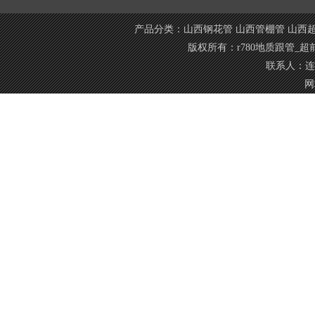
产品分类：
山西钢花管
山西管棚管
山西
版权所有：r780地质跟管_
联系人：连经
网