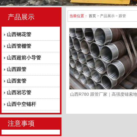
产品展示
当前位置：
首页
> 产品展示 > 跟管
山西钢花管
山西管棚管
山西超前小导管
山西跟管
山西套管
山西岩芯管
山西R780 跟管厂家｜高强度锚索
跟管 钻探跟进套管 兆伟钢管
山西中空锚杆
注意事项